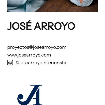
JOSÉ ARROYO
proyectos@josearroyo.com
www.josearroyo.com
@josearroyointeriorista