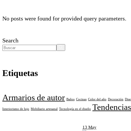
No posts were found for provided query parameters.
Search
Etiquetas
Armarios de autor
Baños
Cocinas
Color del año
Decoración
Dise
Tendencias
Interiorismo de lujo
Mobiliario artesanal
Tecnología en el diseño
13
May