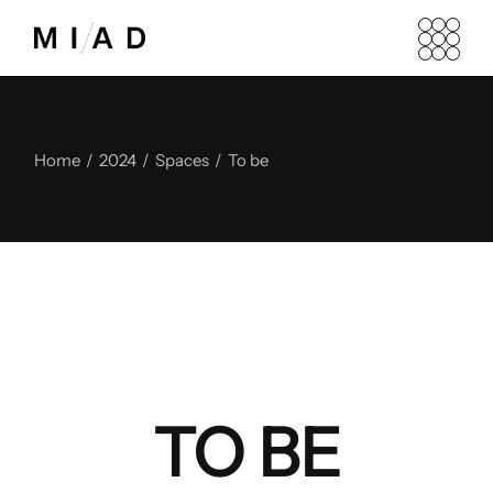
Home
2024
Spaces
To be
TO BE