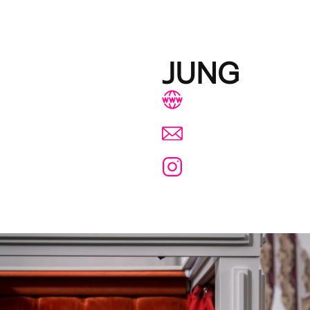
JUNG
www.jung.es
info@jungiberica.e
(Marian García)
@jung_iberica