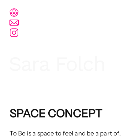
www.sarafolch.com
design@sarafolch.com
@sara_folch
SPACE CONCEPT
To Be is a space to feel and be a part of.