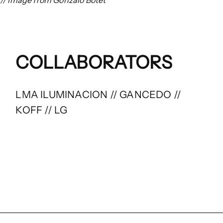
// Image from Gonzalo Botet
COLLABORATORS
LMA ILUMINACION // GANCEDO //
KOFF // LG