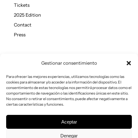
Tickets
2025 Edition
Contact
Press
Gestionar consentimiento
Contact
Para ofrecer las mejores experiencias, utilizamos tecnologías como las
Plaza de Toros de la Ventas, Madrid
cookies para almacenar y/o acceder a la información del dispositivo. El
consentimiento de estas tecnologías nos permitirá procesar datos como el
organizacion@miadfair.com
comportamiento de navegación o las identificaciones únicas en este sitio.
No consentir o retirar el consentimiento, puede afectar negativamente a
ciertas características y funciones.
Instagram
Aceptar
Facebook
Denegar
Linkedin