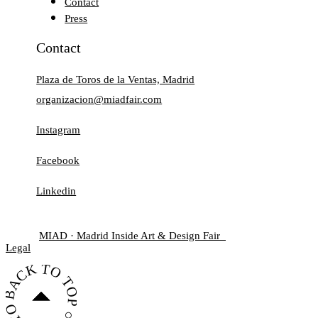
Contact
Press
Contact
Plaza de Toros de la Ventas, Madrid
organizacion@miadfair.com
Instagram
Facebook
Linkedin
MIAD · Madrid Inside Art & Design Fair
© 2025
· All rights reserved ·
Legal
BACK TO TOP ○ BACK TO TOP ○ BACK TO TOP ○